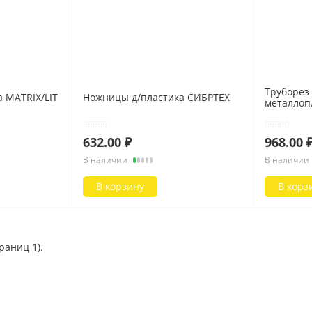
САНТЕХНИКА
ДЕКОР
Аксессуары д/ванной
Потолочный пли
Мебель для ванны
Обои
Сифоны
Карнизы
Кафельная плитка
Стеновые панел
Труборез
Ванны, поддоны
Напольные покр
 MATRIX/LIT
Ножницы д/пластика СИБРТЕХ
металлопл
Показать все
Показать все
632.00 ₽
968.00 
АКЦИИ
РАСПРОДАЖА
В наличии
В наличии
В корзину
В корз
траниц 1).