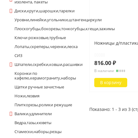
изолента, пакеты
ЭЛЕКТРОТОВАРЫ
Диски,круги,шарошки,тарелки
Лампы
Удлинители
Уровни,линейки,угольники,штангенциркули
Электроустановка
Плоскогубцы,бокорезы,тонкогубцы,клещи,зажимы
Провод, Кабель
Ключи рожковые,трубные
Эл.технич.изделия
Ножницы д/пластика
Лопаты,скреперы,черенки,леска
Показать все
СИЗ
816.00 ₽
Шпатели,скребки,ковши,расшивки
КРОВЕЛЬНЫЕ МАТЕРИАЛЫ
В наличии
Коронки по
кафелю,керамограниту,наборы
В корзину
Щетки ручные зачистные
Ножи,лезвия
Плиткорезы,ролики режущие
Показано: 1 - 3 из 3 (с
Валики,удлинители
Ведра,тазы,кюветы
Стамески,наборы,резцы