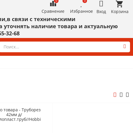
0
0
Сравнение
Избранное
Вход
Корзина
и,в связи с техническими
а уточнять наличие товара и актуальную
55-32-68
ИНСТРУМЕНТ
Скотч, малярная лента,
пленка, изолента, пакеты
Диски,круги,шарошки,тарелки
Уровни,линейки,угольники,штангенц
Плоскогубцы,бокорезы,тонкогубцы,к
Ключи рожковые,трубные
Показать все