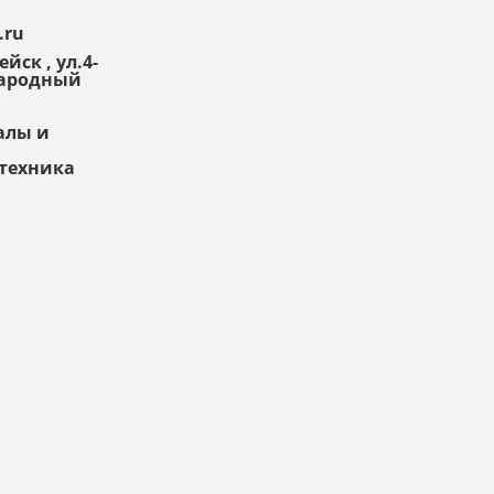
.ru
йск , ул.4-
Народный
алы и
нтехника