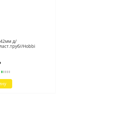
ОСВЕЩЕНИЕ
нтус
Люстры Lumis
Люстры Profit Light
Промэлектро
и
Люстры Estares
 42мм д/
ытия
аст.труб//Hobbi
₽
НОВИНКИ
ину