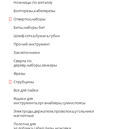
Ножницы по металлу
Болторезы,кабелерезы
Отвертки,наборы
Биты,наборы бит
Шлиф.сетка,бумага,губки
Прочий инструмент
Заклепочники
Сверла по
дереву,наборы,зенкеры
Фрезы
Струбцины
Все для пайки
Ящики для
инструмента,органайзеры,сумки,поясы
Электроды,держатели,проволока,угольники
магнитные
Полотна для
эл.лобзика,сабел.пилы,ножовки