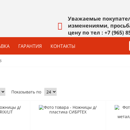
Уважаемые покупател
изменениями, просьб
цену по тел :
+7 (965) 8
АВКА
ГАРАНТИЯ
КОНТАКТЫ
б
КРЕПЕЖ&ФУРНИТУРА
КРАСКИ
Талрепы,такелаж
Лак, морилка
Болты,гайки,шайбы
Эмаль
САМОРЕЗЫ ВЕСОВЫЕ
Антисептик
Показывать по
Замки навесные
Краска В/Д
Тросы,цепи
Грунтовка
Показать все
Показать все