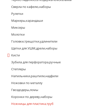
Сверла по кафелю,наборы
Рулетки
Маркеры,карандаши
Миксеры
Молотки
Головки,трещотки,удлинители
Щетки для УШМ,дрели,наборы
Кисти
Зубила для перфоратора,ручные
Степлеры
Напильники,рашпили,надфили
Ножовки по металлу
Гвоздодеры,ломы
Коронки по дереву,наборы
Ножницы для пластика,труб