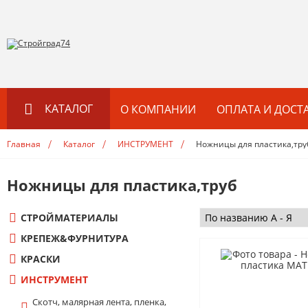
КАТАЛОГ
О КОМПАНИИ
ОПЛАТА И ДОСТ
Главная
Каталог
ИНСТРУМЕНТ
Ножницы для пластика,тру
СТРОЙМАТЕРИАЛЫ
Гипсокартон,ГВЛ
Ножницы для пластика,труб
Теплоизоляция
Фанера, ДВП, ДСП
СТРОЙМАТЕРИАЛЫ
Профиль KNAUF
КРЕПЕЖ&ФУРНИТУРА
Профиль
КРАСКИ
Показать все
ИНСТРУМЕНТ
Скотч, малярная лента, пленка,