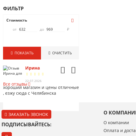
ФИЛЬТР
Стоимость
от
до
₽
ПОКАЗАТЬ
ОЧИСТИТЬ
Ирина
Александр
Игорь Ковалев
Дмитрий
ОТЗЫВЫ
4
22.07.2026
11.06.2025
07.12.2024
04.05.2024
Все отзывы
хороший магазин и цены отличные
, езжу сюда с Челябинска
О КОМПАНИ
ЗАКАЗАТЬ ЗВОНОК
О компании
ПОДПИСЫВАЙТЕСЬ:
Оплата и доста