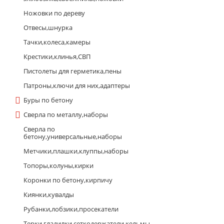
Ножовки по дереву
Отвесы,шнурка
Тачки,колеса,камеры
Крестики,клинья,СВП
Пистолеты для герметика,пены
Патроны,ключи для них,адаптеры
Буры по бетону
Сверла по металлу,наборы
Сверла по
бетону,универсальные,наборы
Метчики,плашки,клуппы,наборы
Топоры,колуны,кирки
Коронки по бетону,кирпичу
Киянки,кувалды
Рубанки,лобзики,просекатели
Терки,гладилки,сеткодержатели,кельмы