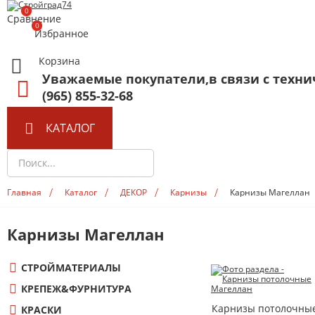
0
Сравнение
0
Избранное
Корзина
СТРОЙМАТЕРИАЛЫ
Уважаемые покупатели,в связи с техни
(965) 855-32-68
Гипсокартон,ГВЛ
Теплоизоляция
КАТАЛОГ
О КОМПАНИИ
ОПЛАТА И ДОСТ
Фанера, ДВП, ДСП
Профиль KNAUF
Профиль
Показать все
Главная
Каталог
ДЕКОР
Карнизы
Карнизы Магеллан
Карнизы Магеллан
ЭЛЕКТРОТОВАРЫ
Лампы
СТРОЙМАТЕРИАЛЫ
Удлинители
КРЕПЕЖ&ФУРНИТУРА
Электроустановка
Карнизы потолочны
КРАСКИ
Провод, Кабель