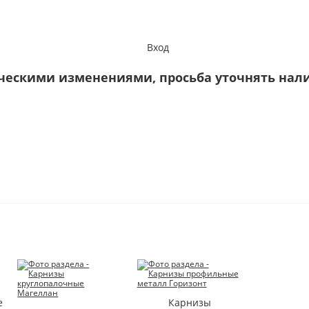
Вход
КРЕПЕЖ&ФУРНИТУРА
КРАСКИ
ческими изменениями, просьба уточнять налич
Талрепы,такелаж
Лак, морилка
Болты,гайки,шайбы
Эмаль
АВКА
ГАРАНТИЯ
КОНТАКТЫ
САМОРЕЗЫ ВЕСОВЫЕ
Антисептик
Замки навесные
Краска В/Д
Тросы,цепи
Грунтовка
Показать все
Показать все
САНТЕХНИКА
ДЕКОР
Аксессуары д/ванной
Потолочный пли
Мебель для ванны
Обои
Сифоны
Карнизы
е
Карнизы
Кафельная плитка
Стеновые панел