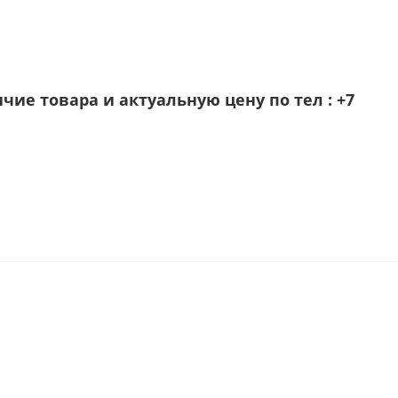
ИНСТРУМЕНТ
ие товара и актуальную цену по тел :
+7
Скотч, малярная лента,
пленка, изолента, пакеты
Диски,круги,шарошки,тарелки
Уровни,линейки,угольники,штангенц
Плоскогубцы,бокорезы,тонкогубцы,к
Ключи рожковые,трубные
Показать все
ОСВЕЩЕНИЕ
нтус
Люстры Lumis
Люстры Profit Light
Промэлектро
и
Люстры Estares