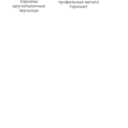
Карнизы
профильные металл
Ванны, поддоны
Напольные покр
круглопалочные
Горизонт
Магеллан
Показать все
Показать все
АКЦИИ
РАСПРОДАЖА