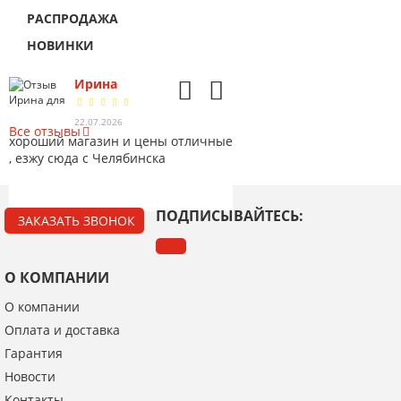
РАСПРОДАЖА
НОВИНКИ
Ирина
Александр
Игорь Ковалев
Дмитрий
ОТЗЫВЫ
4
22.07.2026
11.06.2025
07.12.2024
04.05.2024
Все отзывы
хороший магазин и цены отличные
, езжу сюда с Челябинска
ПОДПИСЫВАЙТЕСЬ:
ЗАКАЗАТЬ ЗВОНОК
О КОМПАНИИ
О компании
Оплата и доставка
Гарантия
Новости
Контакты