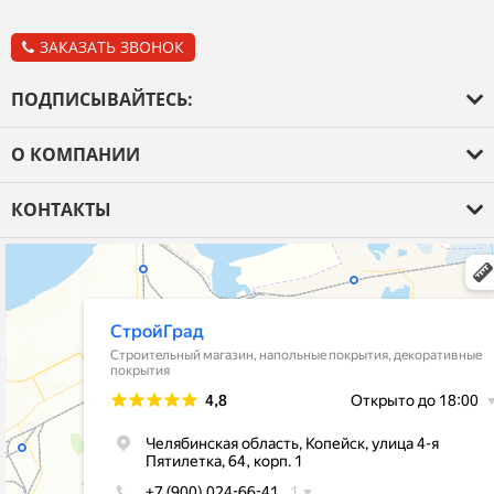
ЗАКАЗАТЬ ЗВОНОК
ПОДПИСЫВАЙТЕСЬ:
О КОМПАНИИ
О компании
КОНТАКТЫ
Оплата и доставка
+7 (965) 855-32-68 Стройматериалы и Отделка
+7 (900) 079-52-42 Сантехника и Кафель
Гарантия
stroygrad.kopeysk@mail.ru
Новости
Челябинская обл.,г.Копейск , ул.4-
Контакты
Пятилетки,64,рынок"Народный Двор"
Политика конфиденциальности
корпус 1- Стройматериалы и Отделка
корпус 2 - Кафель и Сантехника
пн-пт с 9-00 до 19-00
сб-вс с 9-00 до 18-00