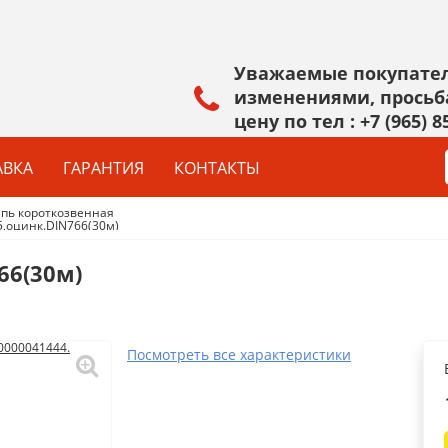
Уважаемые покупател
изменениями, просьб
цену по тел :
+7 (965) 8
АВКА
ГАРАНТИЯ
КОНТАКТЫ
пь короткозвенная
,оцинк.DIN766(30м)
КРЕПЕЖ&ФУРНИТУРА
КРАСКИ
Талрепы,такелаж
Лак, морилка
66(30м)
Болты,гайки,шайбы
Эмаль
САМОРЕЗЫ ВЕСОВЫЕ
Антисептик
Замки навесные
Краска В/Д
Посмотреть все характеристики
Тросы,цепи
Грунтовка
Показать все
Показать все