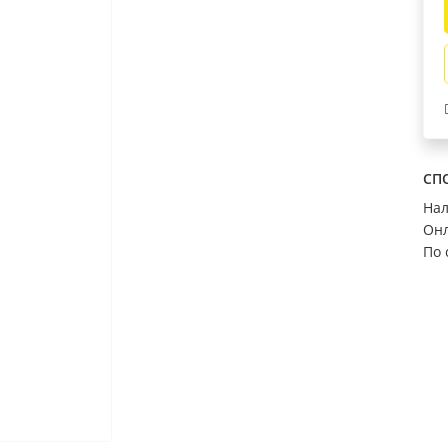
САНТЕХНИКА
ДЕКОР
Аксессуары д/ванной
Потолочный пли
Мебель для ванны
Обои
Сифоны
Карнизы
Кафельная плитка
Стеновые панел
Ванны, поддоны
Напольные покр
Показать все
Показать все
СП
На
Онл
АКЦИИ
РАСПРОДАЖА
По 