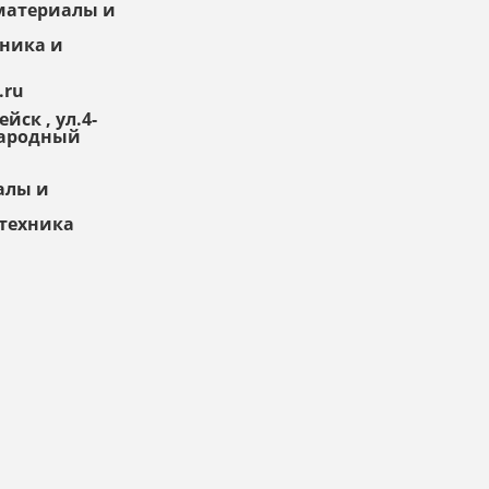
ойматериалы и
Товар
. Качественный? Какие его плюсы и
минусы?
хника и
Правила оформления отзывов
.ru
йск , ул.4-
Народный
алы и
нтехника