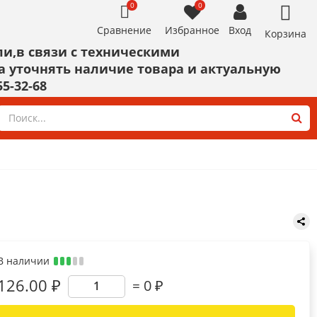
0
0
Сравнение
Избранное
Вход
Корзина
и,в связи с техническими
а уточнять наличие товара и актуальную
55-32-68
ИНСТРУМЕНТ
Скотч, малярная лента,
пленка, изолента, пакеты
Диски,круги,шарошки,тарелки
Уровни,линейки,угольники,штангенц
Плоскогубцы,бокорезы,тонкогубцы,к
В наличии
Ключи рожковые,трубные
126.00 ₽
0
₽
Показать все