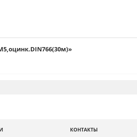
М5,оцинк.DIN766(30м)»
И
КОНТАКТЫ