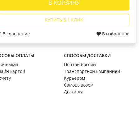
В КОРЗИНУ
ОСВЕЩЕНИЕ
нтус
Люстры Lumis
КУПИТЬ В 1 КЛИК
Люстры Profit Light
Промэлектро
В сравнение
В избранное
и
Люстры Estares
ытия
ОСОБЫ ОПЛАТЫ
СПОСОБЫ ДОСТАВКИ
личными
Почтой России
айн картой
Транспортной компанией
НОВИНКИ
счету
Курьером
Самовывозом
Доставка