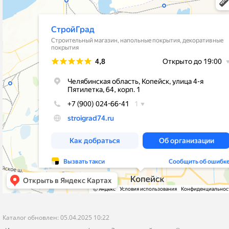
stroygrad.kopeysk@mail.ru
Новости
Челябинская обл.,г.Копейск , ул.4-
Контакты
Пятилетки,64,рынок"Народный Двор"
Политика конфиденциальности
корпус 1- Стройматериалы и Отделка
корпус 2 - Кафель и Сантехника
пн-пт с 9-00 до 19-00
сб-вс с 9-00 до 18-00
Я даю согласие на обработку моих персональных данных
ОПУБЛИКОВАТЬ
Нажатием на кнопку «Опубликовать» я даю свое согласие на обработку
персональных данных в соответствии с
указанными условиями
.
Каталог обновлен: 05.04.2025 10:22