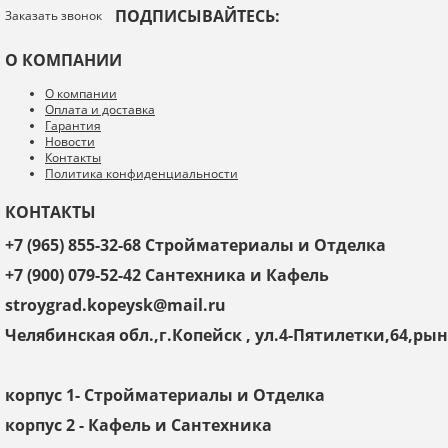
ПОДПИСЫВАЙТЕСЬ:
Заказать звонок
О КОМПАНИИ
О компании
Оплата и доставка
Гарантия
Я даю согласие на обработку моих персональных данных
Новости
Контакты
Политика конфиденциальности
ОПУБЛИКОВАТЬ
КОНТАКТЫ
Нажатием на кнопку «Опубликовать» я даю свое согласие на обработку
персональных данных в соответствии с
указанными условиями
.
+7 (965) 855-32-68 Стройматериалы и Отделка
+7 (900) 079-52-42 Сантехника и Кафель
stroygrad.kopeysk@mail.ru
Челябинская обл.,г.Копейск , ул.4-Пятилетки,64,р
корпус 1- Стройматериалы и Отделка
корпус 2 - Кафель и Сантехника