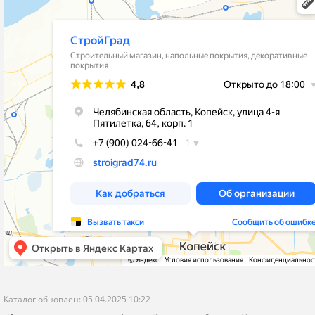
stroygrad.kopeysk@mail.ru
Новости
Челябинская обл.,г.Копейск , ул.4-
Контакты
Пятилетки,64,рынок"Народный Двор"
Политика конфиденциальности
корпус 1- Стройматериалы и Отделка
корпус 2 - Кафель и Сантехника
пн-пт с 9-00 до 19-00
сб-вс с 9-00 до 18-00
Я даю согласие на обработку моих персональных данных
ОПУБЛИКОВАТЬ
Нажатием на кнопку «Опубликовать» я даю свое согласие на обработку
персональных данных в соответствии с
указанными условиями
.
Каталог обновлен: 05.04.2025 10:22