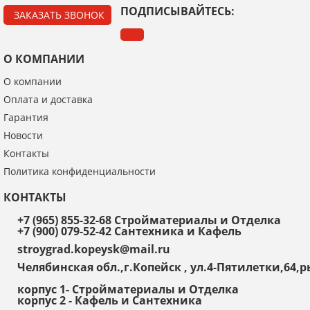
ПОДПИСЫВАЙТЕСЬ:
ЗАКАЗАТЬ ЗВОНОК
О КОМПАНИИ
О компании
Я даю согласие на обработку моих персональных данных
Оплата и доставка
Гарантия
ОПУБЛИКОВАТЬ
Новости
Контакты
Нажатием на кнопку «Опубликовать» я даю свое согласие на обработку
персональных данных в соответствии с
указанными условиями
.
Политика конфиденциальности
КОНТАКТЫ
+7 (965) 855-32-68 Стройматериалы и Отделка
+7 (900) 079-52-42 Сантехника и Кафель
stroygrad.kopeysk@mail.ru
Челябинская обл.,г.Копейск , ул.4-Пятилетки,64
корпус 1- Стройматериалы и Отделка
корпус 2 - Кафель и Сантехника