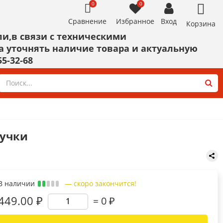
0
0
Сравнение
Избранное
Вход
Корзина
и,в связи с техническими
а уточнять наличие товара и актуальную
55-32-68
ИНСТРУМЕНТ
Скотч, малярная лента,
ручки
пленка, изолента, пакеты
Диски,круги,шарошки,тарелки
Уровни,линейки,угольники,штангенц
Плоскогубцы,бокорезы,тонкогубцы,к
В наличии
— скоро закончится!
Ключи рожковые,трубные
449.00 ₽
0
₽
Показать все