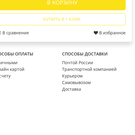
В КОРЗИНУ
ОСВЕЩЕНИЕ
нтус
Люстры Lumis
КУПИТЬ В 1 КЛИК
Люстры Profit Light
Промэлектро
В сравнение
В избранное
и
Люстры Estares
ытия
ОСОБЫ ОПЛАТЫ
СПОСОБЫ ДОСТАВКИ
личными
Почтой России
айн картой
Транспортной компанией
НОВИНКИ
счету
Курьером
Самовывозом
Доставка