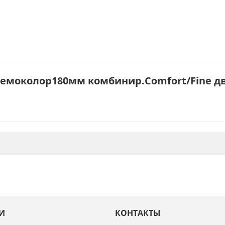
Ремоколор180мм комбинир.Comfort/Fine д
И
КОНТАКТЫ