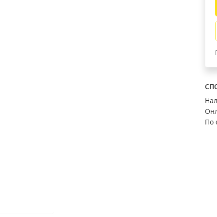
САНТЕХНИКА
ДЕКОР
Аксессуары д/ванной
Потолочный пли
Мебель для ванны
Обои
Сифоны
Карнизы
Кафельная плитка
Стеновые панел
Ванны, поддоны
Напольные покр
Показать все
Показать все
СП
На
Онл
АКЦИИ
РАСПРОДАЖА
По 