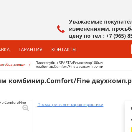
Уважаемые покупател
изменениями, просьб
цену по тел :
+7 (965) 8
АВКА
ГАРАНТИЯ
КОНТАКТЫ
Плоскогубцы SPARTA/Ремоколор180мм
нкогубцы,клещи,зажимы
комбинир.Comfort/Fine двухкомп.ручки
КРЕПЕЖ&ФУРНИТУРА
КРАСКИ
Талрепы,такелаж
Лак, морилка
м комбинир.Comfort/Fine двухкомп.
Болты,гайки,шайбы
Эмаль
САМОРЕЗЫ ВЕСОВЫЕ
Антисептик
Замки навесные
Краска В/Д
Посмотреть все характеристики
Тросы,цепи
Грунтовка
Показать все
Показать все