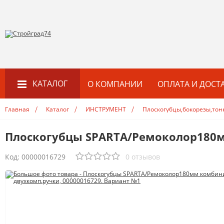
КАТАЛОГ
О КОМПАНИИ
ОПЛАТА И ДОСТ
Главная
Каталог
ИНСТРУМЕНТ
Плоскогубцы,бокорезы,то
СТРОЙМАТЕРИАЛЫ
Гипсокартон,ГВЛ
Плоскогубцы SPARTA/Ремоколор180м
Теплоизоляция
Фанера, ДВП, ДСП
Код:
00000016729
0 отзывов
Профиль KNAUF
Профиль
Показать все