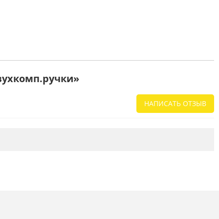
вухкомп.ручки»
НАПИСАТЬ ОТЗЫВ
Напишите отзыв о товаре или магазине
,
чтобы будущие покупатели не ошиблись в
своем выборе.
Сервис
. Как с вами общались менеджеры?
Ответили на все вопросы и помогли выбрать
товар?
Доставка
. Как был упакован товар?
Доставили ли его вам в оговоренный срок?