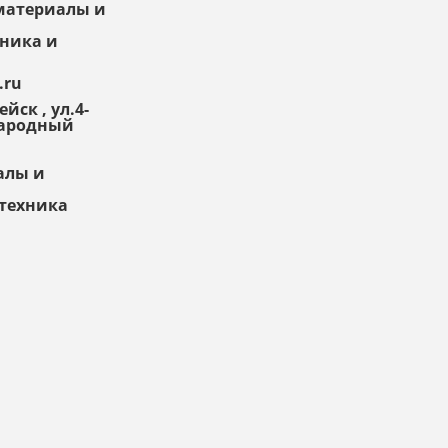
ойматериалы и
Товар
. Качественный? Какие его плюсы и
минусы?
хника и
Правила оформления отзывов
.ru
йск , ул.4-
Народный
алы и
нтехника