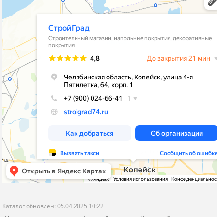
stroygrad.kopeysk@mail.ru
Новости
Челябинская обл.,г.Копейск , ул.4-
Контакты
Пятилетки,64,рынок"Народный Двор"
Политика конфиденциальности
корпус 1- Стройматериалы и Отделка
корпус 2 - Кафель и Сантехника
пн-пт с 9-00 до 19-00
сб-вс с 9-00 до 18-00
Я даю согласие на обработку моих персональных данных
ОПУБЛИКОВАТЬ
Нажатием на кнопку «Опубликовать» я даю свое согласие на обработку
персональных данных в соответствии с
указанными условиями
.
Каталог обновлен: 05.04.2025 10:22