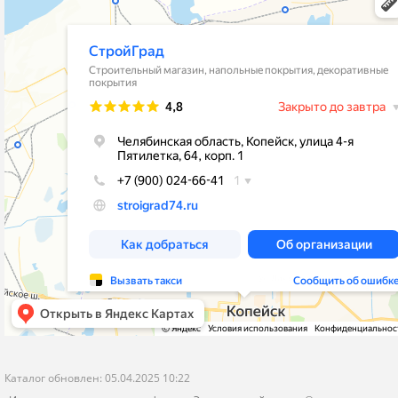
stroygrad.kopeysk@mail.ru
Новости
Челябинская обл.,г.Копейск , ул.4-
Контакты
Пятилетки,64,рынок"Народный Двор"
Политика конфиденциальности
корпус 1- Стройматериалы и Отделка
корпус 2 - Кафель и Сантехника
пн-пт с 9-00 до 19-00
сб-вс с 9-00 до 18-00
Я даю согласие на обработку моих персональных данных
ОПУБЛИКОВАТЬ
Нажатием на кнопку «Опубликовать» я даю свое согласие на обработку
персональных данных в соответствии с
указанными условиями
.
Каталог обновлен: 05.04.2025 10:22