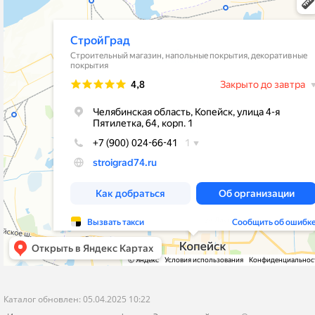
stroygrad.kopeysk@mail.ru
Новости
Челябинская обл.,г.Копейск , ул.4-
Контакты
Пятилетки,64,рынок"Народный Двор"
Политика конфиденциальности
корпус 1- Стройматериалы и Отделка
корпус 2 - Кафель и Сантехника
пн-пт с 9-00 до 19-00
сб-вс с 9-00 до 18-00
Я даю согласие на обработку моих персональных данных
ОПУБЛИКОВАТЬ
Нажатием на кнопку «Опубликовать» я даю свое согласие на обработку
персональных данных в соответствии с
указанными условиями
.
Каталог обновлен: 05.04.2025 10:22