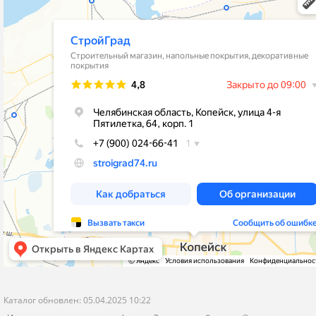
stroygrad.kopeysk@mail.ru
Новости
Челябинская обл.,г.Копейск , ул.4-
Контакты
Пятилетки,64,рынок"Народный Двор"
Политика конфиденциальности
корпус 1- Стройматериалы и Отделка
корпус 2 - Кафель и Сантехника
пн-пт с 9-00 до 19-00
сб-вс с 9-00 до 18-00
Я даю согласие на обработку моих персональных данных
ОПУБЛИКОВАТЬ
Нажатием на кнопку «Опубликовать» я даю свое согласие на обработку
персональных данных в соответствии с
указанными условиями
.
Каталог обновлен: 05.04.2025 10:22