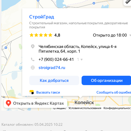
stroygrad.kopeysk@mail.ru
Новости
Челябинская обл.,г.Копейск , ул.4-
Контакты
Пятилетки,64,рынок"Народный Двор"
Политика конфиденциальности
корпус 1- Стройматериалы и Отделка
корпус 2 - Кафель и Сантехника
пн-пт с 9-00 до 19-00
сб-вс с 9-00 до 18-00
Я даю согласие на обработку моих персональных данных
ОПУБЛИКОВАТЬ
Нажатием на кнопку «Опубликовать» я даю свое согласие на обработку
персональных данных в соответствии с
указанными условиями
.
Каталог обновлен: 05.04.2025 10:22