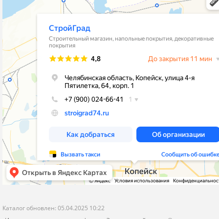
stroygrad.kopeysk@mail.ru
Новости
Челябинская обл.,г.Копейск , ул.4-
Контакты
Пятилетки,64,рынок"Народный Двор"
Политика конфиденциальности
корпус 1- Стройматериалы и Отделка
корпус 2 - Кафель и Сантехника
пн-пт с 9-00 до 19-00
сб-вс с 9-00 до 18-00
Я даю согласие на обработку моих персональных данных
ОПУБЛИКОВАТЬ
Нажатием на кнопку «Опубликовать» я даю свое согласие на обработку
персональных данных в соответствии с
указанными условиями
.
Каталог обновлен: 05.04.2025 10:22