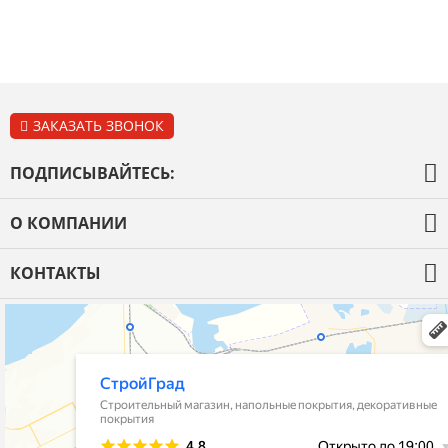
ЗАКАЗАТЬ ЗВОНОК
ПОДПИСЫВАЙТЕСЬ:
О КОМПАНИИ
О компании
КОНТАКТЫ
Оплата и доставка
+7 (965) 855-32-68 Стройматериалы и Отделка
+7 (900) 079-52-42 Сантехника и Кафель
Гарантия
stroygrad.kopeysk@mail.ru
Новости
Челябинская обл.,г.Копейск , ул.4-
Контакты
Пятилетки,64,рынок"Народный Двор"
Политика конфиденциальности
корпус 1- Стройматериалы и Отделка
корпус 2 - Кафель и Сантехника