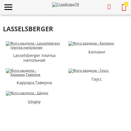
0
LASSELSBERGER
Киплинг
Lasselsberger плитка
напольная
Гаусс
Каррара,Таверна
Шэдоу